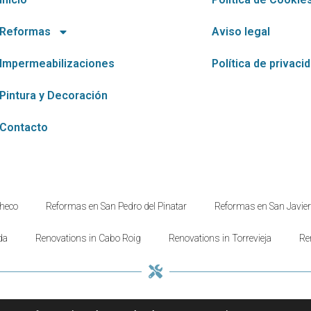
Reformas
Aviso legal
Impermeabilizaciones
Política de privaci
Pintura y Decoración
Contacto
heco
Reformas en San Pedro del Pinatar
Reformas en San Javier
da
Renovations in Cabo Roig
Renovations in Torrevieja
Re