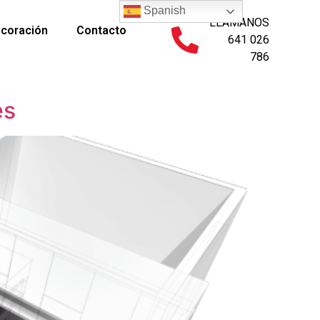
Spanish
LLÁMANOS
ecoración
Contacto
641 026
786
es