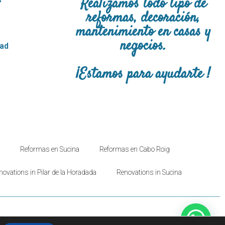
Realizamos todo tipo de
reformas, decoración,
mantenimiento en casas y
negocios.
dad
¡Estamos para ayudarte !
Reformas en Sucina
Reformas en Cabo Roig
novations in Pilar de la Horadada
Renovations in Sucina